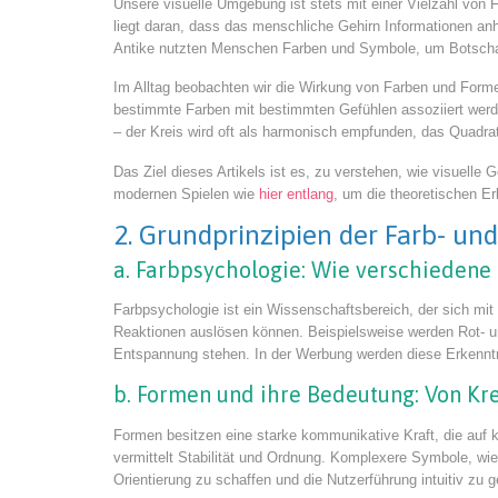
Unsere visuelle Umgebung ist stets mit einer Vielzahl von
liegt daran, dass das menschliche Gehirn Informationen an
Antike nutzten Menschen Farben und Symbole, um Botschaf
Im Alltag beobachten wir die Wirkung von Farben und Forme
bestimmte Farben mit bestimmten Gefühlen assoziiert werde
– der Kreis wird oft als harmonisch empfunden, das Quadrat 
Das Ziel dieses Artikels ist es, zu verstehen, wie visuelle
modernen Spielen wie
hier entlang
, um die theoretischen E
2. Grundprinzipien der Farb- 
a. Farbpsychologie: Wie verschiedene
Farbpsychologie ist ein Wissenschaftsbereich, der sich mi
Reaktionen auslösen können. Beispielsweise werden Rot- und
Entspannung stehen. In der Werbung werden diese Erkenntni
b. Formen und ihre Bedeutung: Von Kr
Formen besitzen eine starke kommunikative Kraft, die auf k
vermittelt Stabilität und Ordnung. Komplexere Symbole, wie
Orientierung zu schaffen und die Nutzerführung intuitiv zu g