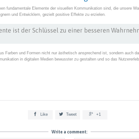
en fundamentale Elemente der visuellen Kommunikation sind, die unsere W
ern und Entwicklern, gezielt positive Effekte zu erzielen.
ente ist der Schlüssel zu einer besseren Wahrneh
s Farben und Formen nicht nur ästhetisch ansprechend ist, sondern auch das 
munikation in digitalen Medien bewusster zu gestalten und so das Nutzererleb



Like
Tweet
+1
Write a comment: