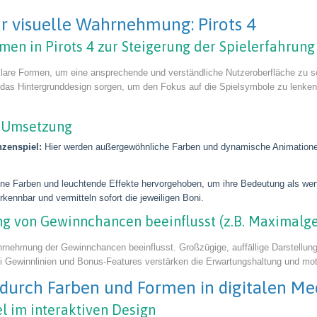
für visuelle Wahrnehmung: Pirots 4
en in Pirots 4 zur Steigerung der Spielerfahrung
d klare Formen, um eine ansprechende und verständliche Nutzeroberfläche zu 
 das Hintergrunddesign sorgen, um den Fokus auf die Spielsymbole zu lenken
le Umsetzung
zenspiel:
Hier werden außergewöhnliche Farben und dynamische Animatione
e Farben und leuchtende Effekte hervorgehoben, um ihre Bedeutung als wertv
rkennbar und vermitteln sofort die jeweiligen Boni.
g von Gewinnchancen beeinflusst (z.B. Maximalge
hrnehmung der Gewinnchancen beeinflusst. Großzügige, auffällige Darstellun
ei Gewinnlinien und Bonus-Features verstärken die Erwartungshaltung und mot
durch Farben und Formen in digitalen Me
l im interaktiven Design