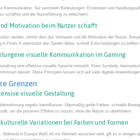
le Kommunikation. Sie vermitteln Bedeutungen, Emotionen und Handlungsauffo
 zu schaffen und die Nutzerführung zu erleichtern.
 und Motivation beim Nutzer schafft
tzt werden, erhöht dies das Vertrauen und die Motivation der Nutzer. Beispi
g in Pirots 4 unterstützt den Spieler dabei, schnell Entscheidungen zu treffen
ür gelungene visuelle Kommunikation im Gaming
gestaltung eine effektive visuelle Sprache entsteht. Klare Symbole, harmoni
nntnissen basiert. Diese Prinzipien lassen sich auf viele digitale Anwendunge
hre Grenzen
tensive visuelle Gestaltung
e Wahrnehmung negativ beeinflussen. Übermäßig grelle Farben, schnelle Bew
ll, um die positiven Effekte zu nutzen, ohne die Nutzer zu überfordern.
kulturelle Variationen bei Farben und Formen
. Während in Europa Weiß oft mit Reinheit assoziiert wird, gilt es in einigen 