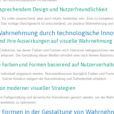
en, um Missverständnisse zu vermeiden.
nsprechendem Design und Nutzerfreundlichkeit
t. Es sollte ansprechend, aber auch intuitiv bedienbar sein. Eine zu komple
Das richtige Gleichgewicht ist entscheidend, um positive Wahrnehmung und Z
e Wahrnehmung durch technologische Inno
y und ihre Auswirkungen auf visuelle Wahrnehmung
rlebnisse, bei denen Farben und Formen noch intensiver wahrgenommen werd
u erfassen. Die Gestaltung dieser Medien erfordert eine noch feinere Absti
ve Farben und Formen basierend auf Nutzerverhalt
ig individuell angepasst werden. Nutzerpräferenzen bezüglich Farben und For
 Solche Ansätze steigern die Nutzerbindung und Zufriedenheit erheblich.
ation moderner visueller Strategien
ive Farbgestaltung und dynamische Animationen genutzt werden, um die Wahrne
rerlebnis zu optimieren.
 und Formen in der Gestaltung von Wahrn