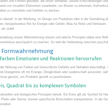
 Farben und Formen gestaltet, die unser Verhalten, unsere Entscheidungen u
hand von visuellen Elementen verarbeitet, um Muster zu erkennen, Aufmerksa
ten zu vermitteln und Gefühle zu wecken.
n überall: In der Werbung, im Design von Produkten oder in der Gestaltung d
n, beispielsweise Rot für Energie oder Gefahr, Blau für Ruhe und Vertrauen
als stabil.
 Gestaltung unsere Wahrnehmung steuert und welche Prinzipien dabei eine Roll
rkenntnisse anschaulich zu machen. So wird die Verbindung zwischen psycho
und Formwahrnehmung
 Farben Emotionen und Reaktionen hervorrufen
t der Wirkung von Farben auf menschliche Gefühle und Verhalten beschäftigt
 Orangetöne oft mit Energie, Dringlichkeit oder Leidenschaft assoziiert, wä
sse genutzt, um Produkte gezielt zu positionieren.
eis, Quadrat bis zu komplexen Symbolen
ulturellen und biologischen Prinzipien beruht. Ein Kreis gilt als Symbol für
 Pfeile oder Sterne, können spezifische Botschaften transportieren. In der G
estalten.