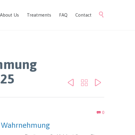
Skip

About Us
Treatments
FAQ
Contact
to
content
ehmung
025



Comments
0

hen Wahrnehmung